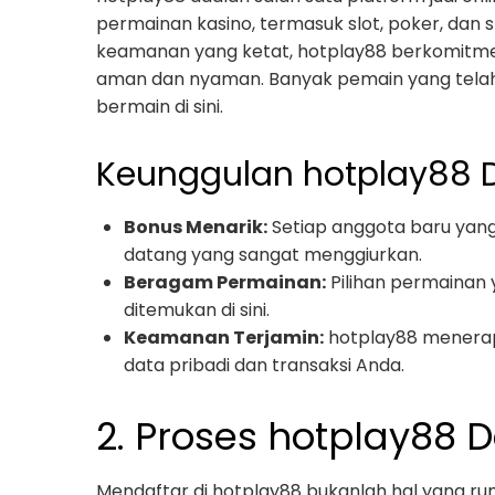
permainan kasino, termasuk slot, poker, dan s
keamanan yang ketat, hotplay88 berkomitm
aman dan nyaman. Banyak pemain yang tela
bermain di sini.
Keunggulan hotplay88 D
Bonus Menarik:
Setiap anggota baru yan
datang yang sangat menggiurkan.
Beragam Permainan:
Pilihan permainan y
ditemukan di sini.
Keamanan Terjamin:
hotplay88 menerap
data pribadi dan transaksi Anda.
2. Proses hotplay88
Mendaftar di hotplay88 bukanlah hal yang ru