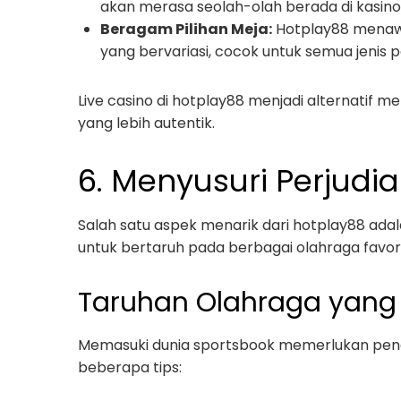
akan merasa seolah-olah berada di kasino
Beragam Pilihan Meja:
Hotplay88 menawa
yang bervariasi, cocok untuk semua jenis 
Live casino di hotplay88 menjadi alternatif 
yang lebih autentik.
6. Menyusuri Perjudi
Salah satu aspek menarik dari hotplay88 ad
untuk bertaruh pada berbagai olahraga favorit
Taruhan Olahraga yang
Memasuki dunia sportsbook memerlukan peneli
beberapa tips: