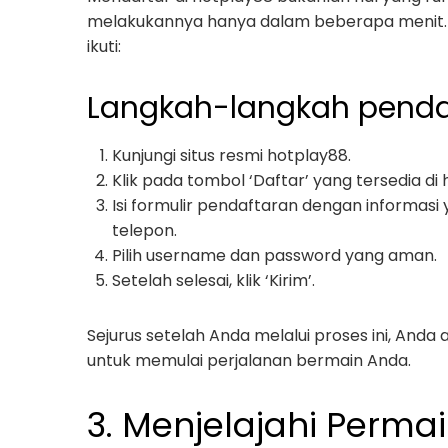
melakukannya hanya dalam beberapa menit. 
ikuti:
Langkah-langkah penda
Kunjungi situs resmi hotplay88.
Klik pada tombol ‘Daftar’ yang tersedia d
Isi formulir pendaftaran dengan informasi
telepon.
Pilih username dan password yang aman.
Setelah selesai, klik ‘Kirim’.
Sejurus setelah Anda melalui proses ini, Anda
untuk memulai perjalanan bermain Anda.
3. Menjelajahi Permai