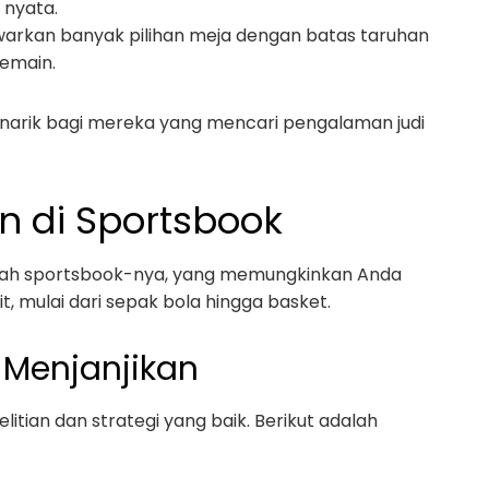
 nyata.
rkan banyak pilihan meja dengan batas taruhan
pemain.
menarik bagi mereka yang mencari pengalaman judi
an di Sportsbook
alah sportsbook-nya, yang memungkinkan Anda
, mulai dari sepak bola hingga basket.
 Menjanjikan
tian dan strategi yang baik. Berikut adalah