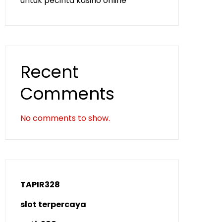
untuk pecinta kasino online
Recent
Comments
No comments to show.
TAPIR328
slot terpercaya