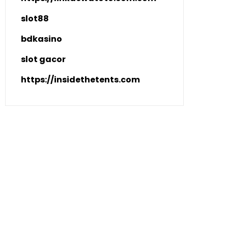
slot88
bdkasino
slot gacor
https://insidethetents.com