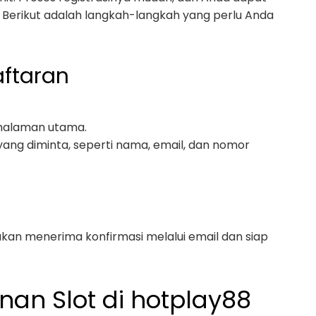
Berikut adalah langkah-langkah yang perlu Anda
ftaran
i halaman utama.
 yang diminta, seperti nama, email, dan nomor
 akan menerima konfirmasi melalui email dan siap
nan Slot di hotplay88