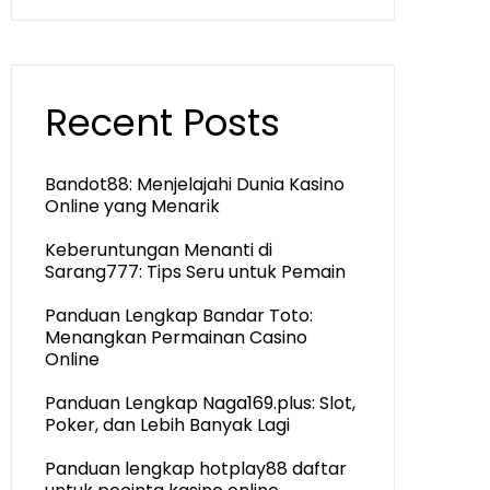
Recent Posts
Bandot88: Menjelajahi Dunia Kasino
Online yang Menarik
Keberuntungan Menanti di
Sarang777: Tips Seru untuk Pemain
Panduan Lengkap Bandar Toto:
Menangkan Permainan Casino
Online
Panduan Lengkap Naga169.plus: Slot,
Poker, dan Lebih Banyak Lagi
Panduan lengkap hotplay88 daftar