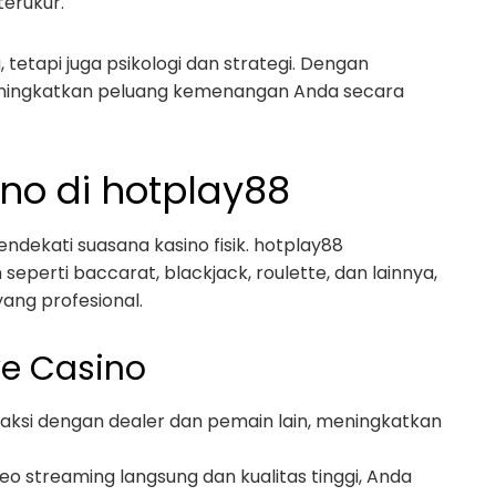
terukur.
tetapi juga psikologi dan strategi. Dengan
eningkatkan peluang kemenangan Anda secara
ino di hotplay88
ndekati suasana kasino fisik. hotplay88
perti baccarat, blackjack, roulette, dan lainnya,
ang profesional.
ve Casino
aksi dengan dealer dan pemain lain, meningkatkan
o streaming langsung dan kualitas tinggi, Anda